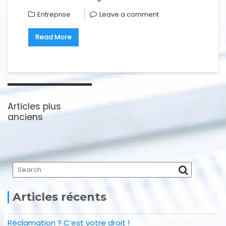
Entreprise
Leave a comment
Read More
Navigation
des
Articles plus
articles
anciens
Articles récents
Réclamation ? C’est votre droit !