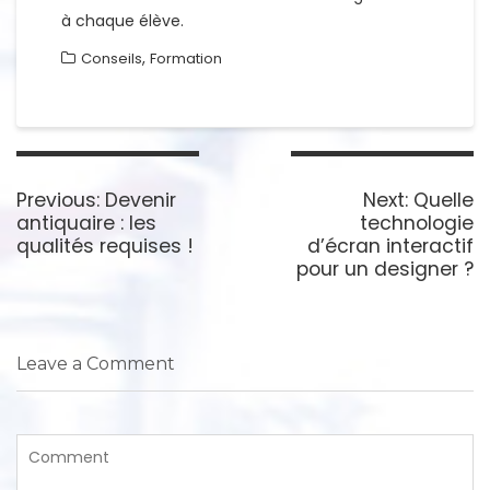
à chaque élève.
,
Conseils
Formation
Navigation
de
Previous
Next
Previous:
Devenir
Next:
Quelle
l’article
post:
post:
antiquaire : les
technologie
qualités requises !
d’écran interactif
pour un designer ?
Leave a Comment